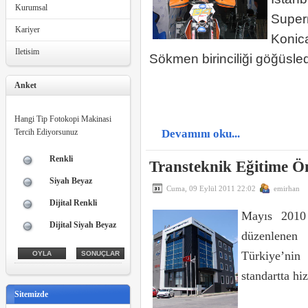
Kurumsal
Supe
Kariyer
Konic
Iletisim
Sökmen birinciliği göğüsled
Anket
Hangi Tip Fotokopi Makinasi
Tercih Ediyorsunuz
Devamını oku...
Renkli
Transteknik Eğitime Ö
Siyah Beyaz
Cuma, 09 Eylül 2011 22:02
emirhan
Dijital Renkli
Mayıs 2010 
Dijital Siyah Beyaz
düzenlenen 
Türkiye’nin
standartta hi
Sitemizde