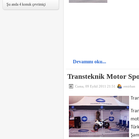
Şu anda 4 konuk çevrimiçi
Devamını oku...
Transteknik Motor Spo
Cuma, 09 Eylül 2011 21:51
emirhan
Tran
Tra
moto
Tür
Şam