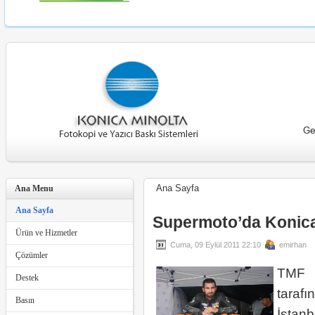
1
2
3
4
5
Ana Sayfa
Ana Menu
Ana Sayfa
Supermoto’da Konica 
Ürün ve Hizmetler
Cuma, 09 Eylül 2011 22:10
emirhan
Çözümler
TMF 
Destek
tara
Basın
İstan