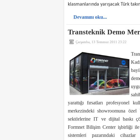
klasmanlarında yarışacak Türk takı
Devamını oku...
Transteknik Demo Merk
Çarşamba, 13 Temmuz 2011 23:22
Tran
Kadı
bayi
dem
uygu
sah
yarattığı fırsatları profesyonel ku
merkezindeki showroomuna özel b
sektörlerine IT ve dijital baskı ç
Formnet Bilişim Center işbirliği il
sistemleri pazarındaki cihazla