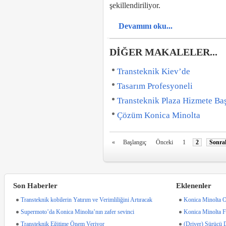
şekillendiriliyor.
Devamını oku...
DIĞER MAKALELER...
Transteknik Kiev’de
Tasarım Profesyoneli
Transteknik Plaza Hizmete Baş
Çözüm Konica Minolta
«
Başlangıç
Önceki
1
2
Sonra
Son Haberler
Eklenenler
Transteknik kobilerin Yatırım ve Verimliliğini Artıracak
Konica Minolta O
Supermoto’da Konica Minolta’nın zafer sevinci
Konica Minolta F
Transteknik Eğitime Önem Veriyor
(Driver) Sürücü